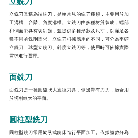
立銑刀
立銑刀又稱為端銑刀，是較常見的銑刀種類，主要用於加
工溝槽、台階、角度溝槽。立銑刀由多種材質製成，端部
和側面都具有切削齒，並提供多種形狀及尺寸，以滿足各
種不同的銑削需求。立銑刀根據應用的不同，可分為平頭
立銑刀、球型立銑刀、斜度立銑刀等，使用時可依據實際
需求進行選擇。
面銑刀
面銑刀是一種圓盤狀大直徑刀具，側邊帶有刀刃，適合用
於切削較大的平面。
圓柱型銑刀
圓柱型銑刀常用於臥式銑床進行平面加工。依據齒數分為