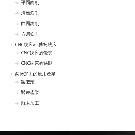
平面銑削
溝槽銑削
曲面銑削
方肩銑削
CNC銑床vs.傳統銑床
CNC銑床的優勢
CNC銑床的缺點
銑床加工的應用產業
製造業
醫療產業
航太加工