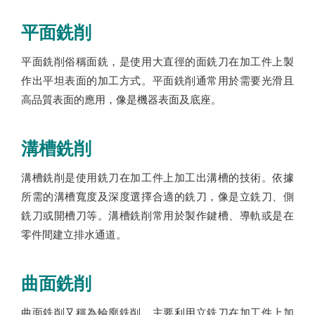
平面銑削
平面銑削俗稱面銑，是使用大直徑的面銑刀在加工件上製
作出平坦表面的加工方式。平面銑削通常用於需要光滑且
高品質表面的應用，像是機器表面及底座。
溝槽銑削
溝槽銑削是使用銑刀在加工件上加工出溝槽的技術。依據
所需的溝槽寬度及深度選擇合適的銑刀，像是立銑刀、側
銑刀或開槽刀等。溝槽銑削常用於製作鍵槽、導軌或是在
零件間建立排水通道。
曲面銑削
曲面銑削又稱為輪廓銑削，主要利用立銑刀在加工件上加