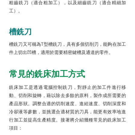
粗齒銑刀（適合粗加工），以及細齒銑刀（適合精細加
工）。
槽銑刀
槽銑刀又可稱為T型槽銑刀，具有多個切削刃，能夠在加工
件上切出凹槽，適用於需要精密鍵槽及通道的零件。
常見的銑床加工方式
銑床加工是透過電腦控制銑刀，對靜止的加工件進行移
動、切削和旋轉，藉以除去多餘的原料，製作成所需要的
產品形狀。調整合適的切削速度、進給速度、切削深度和
冷卻液等參數，並挑選合適材質的刀具，能更有效率地進
行加工並提高生產精度。接著將介紹幾種常見的銑床加工
項目：