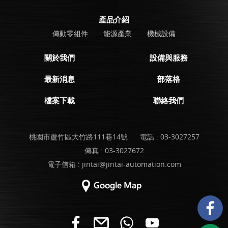
產品介紹
傳動零組件
能源產業
機械設備
關於我們
設備與服務
最新消息
部落格
檔案下載
聯絡我們
桃園市蘆竹區大竹路111巷14號
電話 :
03-3027257
傳真 : 03-3027672
電子信箱 :
jintai@jintai-automation.com