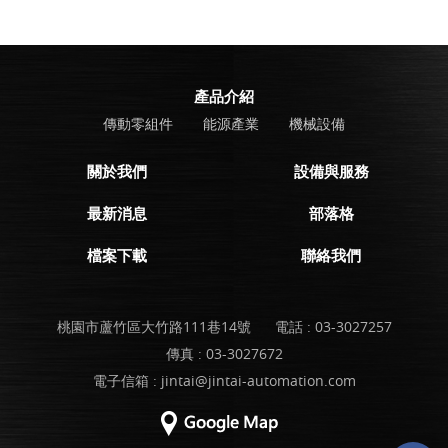
產品介紹
傳動零組件
能源產業
機械設備
關於我們
設備與服務
最新消息
部落格
檔案下載
聯絡我們
桃園市蘆竹區大竹路111巷14號
電話 :
03-3027257
傳真 : 03-3027672
電子信箱 :
jintai@jintai-automation.com