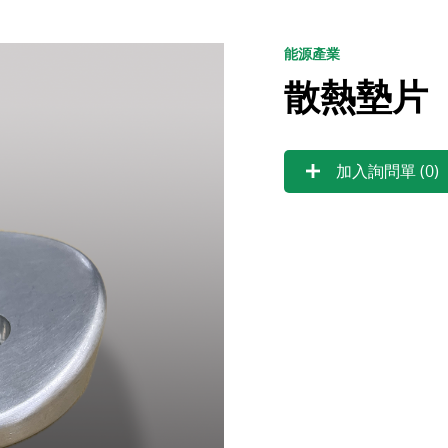
能源產業
散熱墊片
加入詢問單 (
0
)