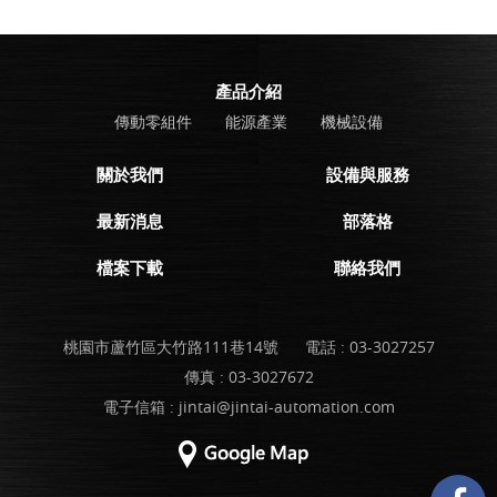
產品介紹
傳動零組件
能源產業
機械設備
關於我們
設備與服務
最新消息
部落格
檔案下載
聯絡我們
桃園市蘆竹區大竹路111巷14號
電話 :
03-3027257
傳真 : 03-3027672
電子信箱 :
jintai@jintai-automation.com