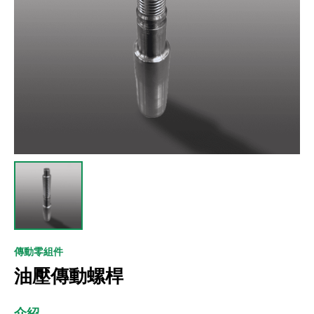
傳動零組件
油壓傳動螺桿
介紹